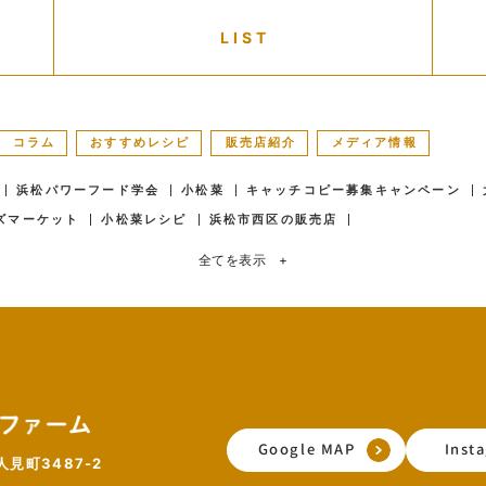
LIST
コラム
おすすめレシピ
販売店紹介
メディア情報
浜松パワーフード学会
小松菜
キャッチコピー募集キャンペーン
ズマーケット
小松菜レシピ
浜松市西区の販売店
全てを表示
+
Google MAP
Inst
見町3487-2